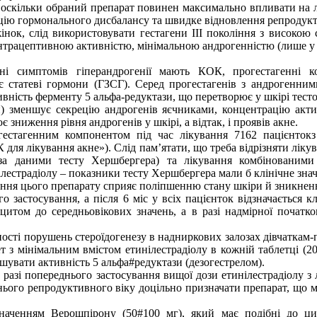
оскільки обраний препарат повинен максимально впливати на ла
кцію гормонального дисбалансу та швидке відновлення репродукти
нок, слід використовувати гестагени ІІІ покоління з високою
трацептивною активністю, мінімальною андрогенністю (лише у фа
ні симптомів гіперандрогенії мають КОК, прогестагенні ко
ує статеві гормони (ГЗСГ). Серед прогестагенів з андрогенни
ивність ферменту 5 альфа-редуктази, що перетворює у шкірі тест
он) зменшує секрецію андрогенів яєчниками, концентрацію акти
 зниження рівня андрогенів у шкірі, а відтак, і проявів акне.
гестагенним компонентом під час лікування 7162 пацієнтокз 
 для лікування акне»). Слід пам’ятати, що треба відрізняти лі
, за даними тесту Хершбергера) та лікування комбінованим
ілестрадіолу – показники тесту Хершбергера мали б клінічне зна
ання цього препарату сприяє поліпшенню стану шкіри й зникненн
ого застосування, а після 6 міс у всіх пацієнток відзначається
іцитом до середньовікових значень, а в разі надмірної початко
ності порушень стероїдогенезу в надниркових залозах дівчаткам-пі
з мінімальним вмістом етинілестрадіолу в кожній таблетці (2
шувати активність 5 альфа#редуктази (дезогестрелом).
у разі попереднього застосування вищої дози етинілестрадіолу 
ього репродуктивного віку доцільно призначати препарат, що мі
аченням Верошпірону (50#100 мг), який має подібні до цип