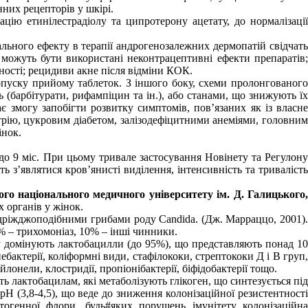
них рецепторів у шкірі.
цію етинілестрадіолу та ципротерону ацетату, до нормалізації
ьного ефекту в терапії андрогенозалежних дермопатій свідчать
ої можуть бути використані неконтрацептивні ефекти препаратів;
тності; рецидиви акне після відміни КОК.
пуску прийому таблеток. З іншого боку, схеми пролонгованого
(барбітурати, рифампіцин та ін.), або станами, що знижують їх
є змогу запобігти розвитку симптомів, пов’язаних як із власне
трію, цукровим діабетом, залізодефіцитними анеміями, головним
інок.
до 9 міс. При цьому тривале застосування Новінету та Регулону
 з’являтися кров’янисті виділення, інтенсивність та тривалість
ого національного медичного університету ім. Д. Галицького
 органів у жінок.
 дріжджоподібними грибами роду Candida. (Дж. Марраццо, 2001).
0% – трихомоніаз, 10% – інші чинники.
му домінують лактобацилли (до 95%), що представляють понад 10
актерії, коліформні види, стафілококи, стрептококи Д і В груп,
йлонели, клостридії, пропіонібактерії, біфідобактерії тощо.
ть лактобацилам, які метаболізують глікоген, що синтезується під
Н (3,8-4,5), що веде до зниження колонізаційної резистентності
тогенної флори, будь#яких порушень імунітету колонізаційна