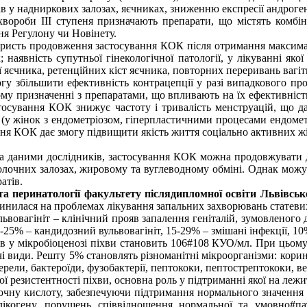
 у надниркових залозах, яєчниках, зниженню експресії андроген
вороби ІІІ ступеня призначають препарати, що містять комбіна
ня Регулону чи Новінету.
ристь продовження застосування КОК після отримання максимал
; наявність супутньої гінекологічної патології, у лікуванні як
ї яєчника, ретенційних кіст яєчника, повторних переривань вагі
 збільшити ефективність контрацепції у разі випадкового про
 призначенні з препаратами, що впливають на їх ефективність 
тосування КОК знижує частоту і тривалість менструацій, що да
 (у жінок з ендометріозом, гіперпластичними процесами ендоме
ння КОК дає змогу підвищити якість життя соціально активних ж
. За даними дослідників, застосування КОК можна продовжувати 
олочних залозах, жировому та вуглеводному обміні. Однак можуть
атів.
 та перинатології факультету післядипломної освіти Львівськ
инилася на проблемах лікування запальних захворювань статевих
вовагініт – клінічний прояв запалення геніталій, зумовленого
0-25% – кандидозний вульвовагініт, 15-29% – змішані інфекції, 1
мів у мікробіоценозі піхви становить 106#108 КУО/мл. При цьо
иди. Решту 5% становлять різноманітні мікроорганізми: коринеб
ерели, бактероїди, фузобактерії, пептококи, пептострептококи, ве
ї резистентності піхви, основна роль у підтриманні якої на лежи
очну кислоту, забезпечуючи підтримання нормального значення р
глікогену, порушень співвідношення нормальної та умовно#па