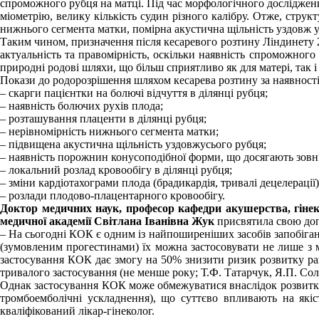
спроможного рубця на матці. Під час морфологічного досліджен
міометрію, велику кількість судин різного калібру. Отже, стру
нижнього сегмента матки, помірна акустична щільність уздовж у
Таким чином, призначення після кесаревого розтину Ліндинету 2
актуальність та правомірність, оскільки наявність спроможног
природні родові шляхи, що більш сприятливо як для матері, так і
Покази до родорозрішення шляхом кесарева розтину за наявності
– скарги пацієнтки на болючі відчуття в ділянці рубця;
– наявність болючих рухів плода;
– розташування плаценти в ділянці рубця;
– нерівномірність нижнього сегмента матки;
– підвищена акустична щільність уздовжусього рубця;
– наявність порожнин конусоподібної форми, що досягають зовн
– локальний розлад кровообігу в ділянці рубця;
– зміни кардіотахограми плода (брадикардія, тривалі децелерації)
– розлади плодово-плацентарного кровообігу.
Доктор медичних наук, професор кафедри
акушерства, гінек
медичної академії Світлана Іванівна
Жук
присвятила свою доп
– На сьогодні КОК є одним із найпоширеніших засобів запобіган
(зумовленим прогестинами) їх можна застосовувати не лише з ме
застосування КОК дає змогу на 50% знизити ризик розвитку рак
тривалого застосування (не менше року; Т.Ф. Татарчук, Я.П. Сол
Однак застосування КОК може обмежуватися внаслідок розвитку 
тромбоемболічні ускладнення), що суттєво впливають на які
кваліфікований лікар-гінеколог.