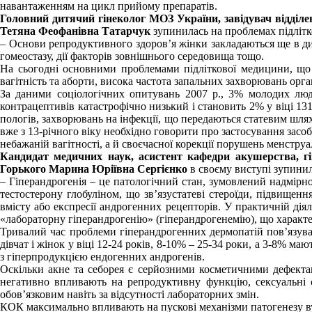
навантаженням на цикл прийому препаратів.
Головний дитячий гінеколог МОЗ України,
завідувач відділе
Тетяна Феофанівна Татарчук
зупинилась на проблемах підліт
– Основи репродуктивного здоров’я жінки закладаються ще в дитя
гомеостазу, дії факторів зовнішнього середовища тощо.
На сьогодні основними проблемами підліткової медицини, що 
вагітність та аборти, висока частота запальних захворювань орган
За даними соціологічних опитувань 2007 р., 3% молодих люде
контрацептивів катастрофічно низький і становить 2% у віці 1314
пологів, захворювань на інфекції, що передаються статевим шлях
вже з 13-річного віку необхідно говорити про застосування засо
небажаній вагітності, а й своєчасної корекції порушень менстру
Кандидат медичних наук, асистент кафедри
акушерства, гі
Горького Марина Юріївна Сергієнко
в своєму виступі зупини
– Гіперандрогенія – це патологічний стан, зумовлений надмірною
тестостерону глобуліном, що зв’язустатеві стероїди, підвищен
вмісту або експресії андрогенних рецепторів. У практичній діял
«лабораторну гіперандрогенію» (гіперандрогенемію), що характер
Тривалий час проблеми гіперандрогенних дермопатій пов’язувал
дівчат і жінок у віці 12-24 років, 8-10% – 25-34 роки, а 3-8% м
з гіперпродукцією ендогенних андрогенів.
Оскільки акне та себорея є серйозними косметичними дефектам
негативно впливають на репродуктивну функцію, сексуальні с
обов’язковим навіть за відсутності лабораторних змін.
КОК максимально впливають на пускові механізми патогенезу в