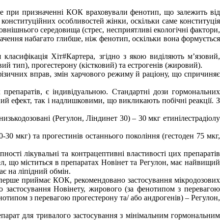
іше при призначенні КОК враховували фенотип, що залежить від
 конституційних особливостей жінки, оскільки саме конституція
зовнішнього середовища (стрес, несприятливі екологічні фактори,
начення набагато глибше, ніж фенотип, оскільки вона формується
 класифікація Хіт#Картера, згідно з якою виділяють м’язовий,
й тип), прогестерону (кістковий) та естрогенів (жировий).
фізичних вправ, змін харчового режиму й раціону, що спричиняє
препаратів, є індивідуальною. Стандартні дози гормональних
й ефект, так і надлишковими, що викликають побічні реакції. З
низькодозовані (Регулон, Ліндинет 30) – 30 мкг етинілестрадіолу
-30 мкг) та прогестинів останнього покоління (гестоден 75 мкг,
ності лікувальні та контрацептивні властивості цих препаратів
ел, що міститься в препаратах Новінет та Регулон, має найвищий
є на ліпідний обмін.
о вперше приймає КОК, рекомендовано застосування мікродозових
о застосування Новінету, жирового (за фенотипом з перевагою
нотипом з перевагою прогестерону та/ або андрогенів) – Регулон,
епарат для тривалого застосування з мінімальним гормональним