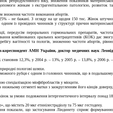
нок репродуктивного віку, зниження показників материнської
опомоги жінкам з екстрагенітальною патологією, розвиток та
им зниження частоти виконання абортів.
 25% – не бажані. З огляду на це щодня 150 тис. Жінок штучно
є одним із провідних чинників у структурі причин материнської
ії, передусім пероральних гормональних препаратів, частота
ування комбінованих оральних контрацептивів (КОК) дає змогу
ігу вагітності та пологів, зниженню частоти абортів, рівню
лен-кореспондент АМН України, доктор медичних наук Леонід
становив 12,3%, у 2004 р. – 13%, у 2005 р. – 13,8%, у 2006 р. –
 природні пологові шляхи.
оможного рубця є одним із головних чинників, що в подальшому
 спеціалізацією міофібробластів у міоцити.
 нижньому сегменті матки з заокругленням його кінців доверху,
жінок за умови подовження інтергенетичного інтервалу понад 18
, що містить 20 мкг етинілестрадіолу та 75 мкг гестодену.
ення показали, що застосування Ліндинету сприяє формуванню