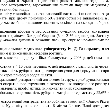
служби в Україні є підвищення рівня загального здоров’я жі
ного материнства, вдосконалення системи надання медичної д
ування безпліддя.
світу є запобігання незапланованій вагітності та пов’язане з ц
ачать, при цьому приблизно 50% вагітностей не заплановані, а
Це має особливо важливе значення, оскільки на сьогодні аборт 
онання абортів є застосування сучасних засобів контрацепц
но з країнами Західної Європи (6 та 21% відповідно). Застос
«бажана дитина в бажаний час», що сприяє нормальному переб
національного медичного університету ім. Д. Галицького, ч
аним із виконанням кесарева розтину.
ть висока і щороку стійко збільшується: у 2003 р. цей показник 
озтину в 4-10 разів перевищує цей показник у разі пологів через
 наявність рубця на матці, створення умов для формування спр
ти через природні родові шляхи.
мальний репаративний ангіогенез із структурно#функціональною
оперативного втручання, є застосування поперечного розрізу в
 матеріалу, профілактика гнійно-септичних ускладнень.
іональна спроможність рубця на матці спостерігається у 25,6% 
-естрогенний контрацептив виробництва компанії «Гедеон Ріхтер»
ня. Курс лікування становить 6 міс та більше. Наші дослідж