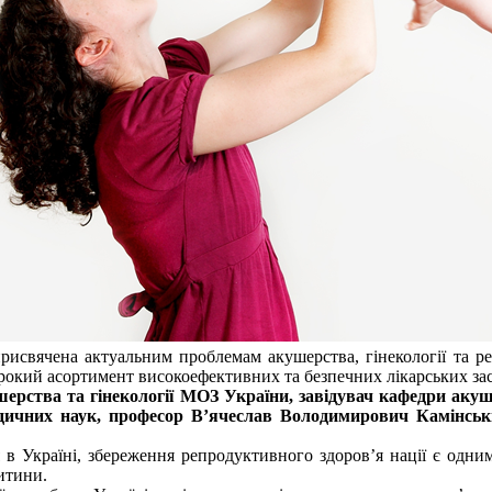
 присвячена актуальним проблемам акушерства, гінекології та 
окий асортимент високоефективних та безпечних лікарських зас
шерства та гінекології
МОЗ України, завідувач кафедри акуш
дичних наук, професор В’ячеслав Володимирович Камінсь
 в Україні, збереження репродуктивного здоров’я нації є одни
дитини.