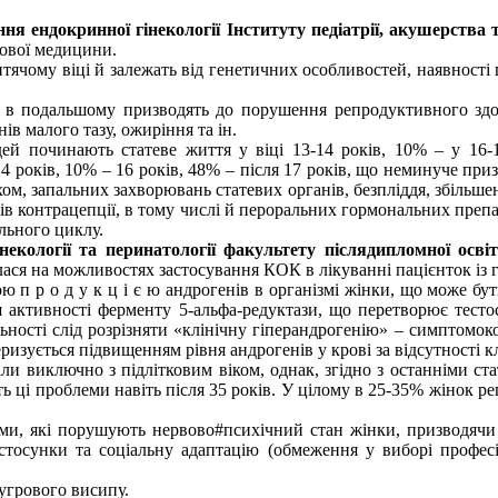
ння ендокринної гінекології
Інституту педіатрії, акушерства т
кової медицини.
чому віці й залежать від генетичних особливостей, наявності па
в подальшому призводять до порушення репродуктивного здоро
ів малого тазу, ожиріння та ін.
й починають статеве життя у віці 13-14 років, 10% – у 16-1
 років, 10% – 16 років, 48% – після 17 років, що неминуче призв
ом, запальних захворювань статевих органів, безпліддя, збільше
бів контрацепції, в тому числі й пероральних гормональних преп
ального циклу.
некології та перинатології факультету післядипломної осві
лася на можливостях застосування КОК в лікуванні пацієнток із
 п р о д у к ц і є ю андрогенів в організмі жінки, що може бут
ня активності ферменту 5-альфа-редуктази, що перетворює тест
ьності слід розрізняти «клінічну гіперандрогенію» – симптомоко
изується підвищенням рівня андрогенів у крові за відсутності к
и виключно з підлітковим віком, однак, згідно з останніми ст
ають ці проблеми навіть після 35 років. У цілому в 25-35% жінок 
и, які порушують нервово#психічний стан жінки, призводячи д
тосунки та соціальну адаптацію (обмеження у виборі професії
угрового висипу.