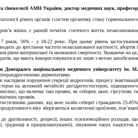
а гінекології
АМН України, доктор медичних наук, професо
тології різних органів і систем організму, стану гормонального
в’я жінки, є ранній початок статевого життя, незапланована
7 років, 56% – у 18-22 роки. При цьому рівень застосування
одить до зростання частоти незапланованої вагітності, абортів і
ння рівня материнської та малюкової смертності. Зважаючи на це,
аратів, що мають використовуватися не лише з метою запобігання
ти Донецького національного медичного університету ім. М
 гіперандрогенними дермопатіями.
и наслідком порушення секреції андрогенів, процесу інактивації
остерон на активний метаболіт дигідротестостерон, підвищеного
мплекс, що включає такі прояви, як себорея, акне, гірсутизм, та
лінічних проявів.
атистичними даними, від акне та/або себореї страждають 25-85%
репродуктивного віку зберігаються косметичні проблеми, пов’язані
о дратівливості, депресії, інших психоемоційних розладів, що
, труднощі в працевлаштуванні), лікування таких пацієнток є