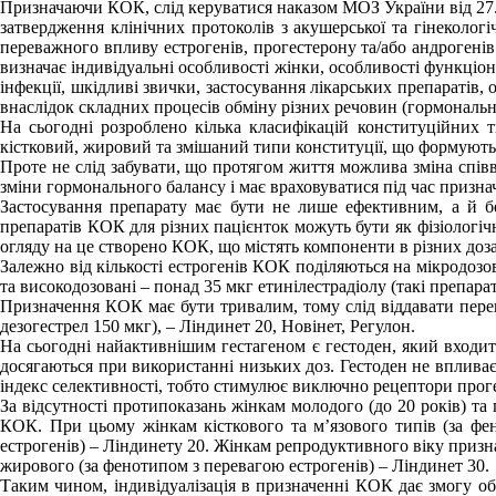
Призначаючи КОК, слід керуватися наказом МОЗ України від 27
затвердження клінічних протоколів з акушерської та гінеколо
переважного впливу естрогенів, прогестерону та/або андрогені
визначає індивідуальні особливості жінки, особливості функціон
інфекції, шкідливі звички, застосування лікарських препаратів
внаслідок складних процесів обміну різних речовин (гормональн
На сьогодні розроблено кілька класифікацій конституційних ти
кістковий, жировий та змішаний типи конституції, що формуютьс
Проте не слід забувати, що протягом життя можлива зміна спів
зміни гормонального балансу і має враховуватися під час призн
Застосування препарату має бути не лише ефективним, а й бе
препаратів КОК для різних пацієнток можуть бути як фізіологіч
огляду на це створено КОК, що містять компоненти в різних доз
Залежно від кількості естрогенів КОК поділяються на мікродозова
та високодозовані – понад 35 мкг етинілестрадіолу (такі препар
Призначення КОК має бути тривалим, тому слід віддавати перева
дезогестрел 150 мкг), – Ліндинет 20, Новінет, Регулон.
На сьогодні найактивнішим гестагеном є гестоден, який входить
досягаються при використанні низьких доз. Гестоден не впливає 
індекс селективності, тобто стимулює виключно рецептори проге
За відсутності протипоказань жінкам молодого (до 20 років) та
КОК. При цьому жінкам кісткового та м’язового типів (за фен
естрогенів) – Ліндинету 20. Жінкам репродуктивного віку призна
жирового (за фенотипом з перевагою естрогенів) – Ліндинет 30.
Таким чином, індивідуалізація в призначенні КОК дає змогу о