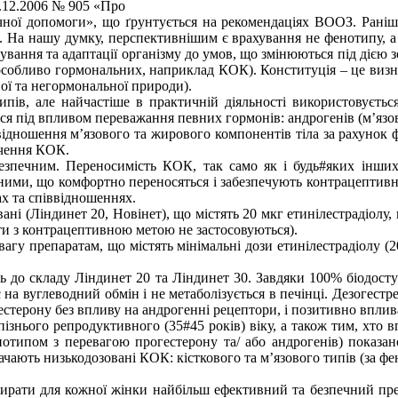
.12.2006 № 905 «Про
гічної допомоги», що ґрунтується на рекомендаціях ВООЗ. Ран
в. На нашу думку, перспективнішим є врахування не фенотипу, а
ування та адаптації організму до умов, що змінюються під дією 
, особливо гормональних, наприклад КОК). Конституція – це виз
ої та негормональної природи).
пів, але найчастіше в практичній діяльності використовується
я під впливом переважання певних гормонів: андрогенів (м’язови
відношення м’язового та жирового компонентів тіла за рахунок 
ачення КОК.
зпечним. Переносимість КОК, так само як і будь#яких інших 
ними, що комфортно переносяться і забезпечують контрацептивни
ах та співвідношеннях.
ні (Ліндинет 20, Новінет), що містять 20 мкг етинілестрадіолу, 
ати з контрацептивною метою не застосовуються).
гу препаратам, що містять мінімальні дози етинілестрадіолу (20
 до складу Ліндинет 20 та Ліндинет 30. Завдяки 100% біодоступ
на вуглеводний обмін і не метаболізується в печінці. Дезогестр
стерону без впливу на андрогенні рецептори, і позитивно вплива
 пізнього репродуктивного (35#45 років) віку, а також тим, хт
отипом з перевагою прогестерону та/ або андрогенів) показан
чають низькодозовані КОК: кісткового та м’язового типів (за фе
бирати для кожної жінки найбільш ефективний та безпечний пр