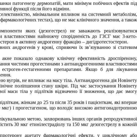
нки патогенезу дермопатій, мати мінімум побічних ефектів під
вної функції після його відміни.
 селективністю, мінімальним впливом на системний метаболізм,
рмакологічних тестах), що не має клінічного значення, а також
мпоненти яких (дезогестрел) не заважають реалізовуватися
ми властивостями найнижчу спорідненість до ГЗСГ має 3-кето-
остерон в активну андрогенну фракцію – дигідротестостерон.
вних андрогенів у крові, сприяючи їх зв’язуванню зі статевим
акне показало однакову клінічну ефективність дроспіренону,
кування чистими прогестинами з антиандрогенними властивостями
и естроген-гестагенними препаратами. Якщо б для лікування
чення.
ю вугрів, не впливає на масу тіла. Антиандрогенна дія Новінету
 клінічне поліпшення стану шкіри. Під час застосування Новінету
вої маси тіла у підлітків відзначено її зниження, що дає змогу
дліткам, жінкам до 25 та після 35 років і пацієнткам, які вперше
0 мкг) і прогестагеном, що володіє високою антигонадотропною
з лікувальною метою, захворювань інших органів репродуктивної
стить 30 мкг етинілестрадіолу та 150 мкг дезогестрелу в кожній
ротерону ацетату фармакологічні ефекти, у циклічному або