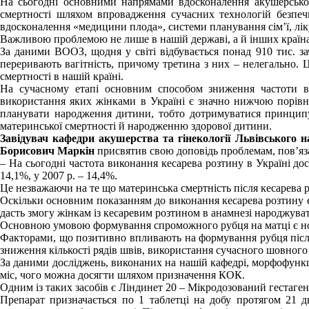
На сьогодні основними напрямами вдосконалення акушерської 
смертності шляхом впровадження сучасних технологій безпеч
вдосконалення «медицини плода», системи планування сім’ї, лік
Важливою проблемою не лише в нашій державі, а й інших країнах 
За даними ВООЗ, щодня у світі відбувається понад 910 тис. з
переривають вагітність, причому третина з них – нелегально. 
смертності в нашій країні.
На сучасному етапі основним способом зниження частоти вик
використання яких жінками в Україні є значно нижчою порівня
планувати народження дитини, тобто дотримуватися принципу 
материнської смертності й народженню здорової дитини.
Завідувач кафедри акушерства та гінекології Львівського 
Борисович Маркін
присвятив свою доповідь проблемам, пов’яз
– На сьогодні частота виконання кесарева розтину в Україні доси
14,1%, у 2007 р. – 14,4%.
Це незважаючи на те що материнська смертність після кесарева р
Оскільки основним показанням до виконання кесарева розтину є
дасть змогу жінкам із кесаревим розтином в анамнезі народжува
Основною умовою формування спроможного рубця на матці є нор
Факторами, що позитивно впливають на формування рубця після 
зниження кількості рядів швів, використання сучасного шовного
За даними досліджень, виконаних на нашій кафедрі, морфофункц
міс, чого можна досягти шляхом призначення КОК.
Одним із таких засобів є Ліндинет 20 – Мікродозований гестаген
Препарат призначається по 1 таблетці на добу протягом 21 д