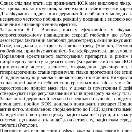
Однак слід пам’ятати, що призначати КОК має виключно лікар, 
час тривалого застосування, за необхідності забезпечувати коре
Для лікування андрогенних дермопатій, особливо у молодих жі
незначною частотою побічних реакцій у поєднанні з високою кон
клінічним антиандрогенним ефектом.
За даними R.T.J. Burkman, високу ефективність у лікуван
естрогенозалежному підвищенню секреції глобуліну, що зв’яз
дезогестрел (активний метаболіт дезогестрелу), який знижує акт
Отже, поєднана дія естрогену і дезогестрелу (Новінет, Регул
глобуліном, пригнічує активність 5 альфа#редуктази, що зумовлює
Порівняння ефективності застосування препаратів із різним 
ципротерону ацетату та дезогестрелу (Кокранівський огляд «КОК
(ципротерону ацетат, дієногест, хлормадінон, дроспиренон
гіперандрогенних станів призначали тільки прогестини без етин
У підлітковому віці найчастіше застосовують Новінет. Використ
за наявності акне та себореї спостерігається вже після 3 міс й
зареєстровано приріст маси тіла у дівчат із початковим її деф
стверджувати про регулювальний вплив препарату на масу тіла.
За наявності дермопатій легкого і середнього ступенів, за відсут
починають прийом КОК, доцільно призначати препарат Новінет 
активністю, мінімальною спорідненістю до ГЗСГ, здатністю змен
За відсутності контролю циклу пацієнткам цієї групи, а також 
системи, що вимагають вищої дози естрогену, пацієнткам середн
таблетці (Регулон).
Підсилити антиандрогенний ефект можна паралельним призн