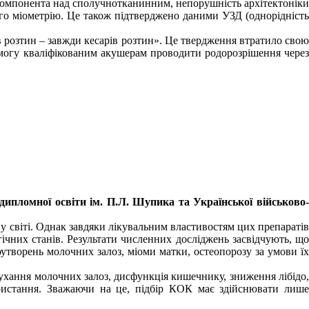
 компонента над сполучнотканинним, непорушність архітектоніки
ого міометрію. Це також підтверджено даними УЗД (однорідність
в розтин – завжди кесарів розтин». Це твердження втратило свою
 змогу кваліфікованим акушерам проводити родорозрішення через
ядипломної
освіти ім. П.Л. Шупика та Української військово
у світі. Однак завдяки лікувальним властивостям цих препаратів
гічних станів. Результати численних досліджень засвідчують, що
утворень молочних залоз, міоми матки, остеопорозу за умови їх
ухання молочних залоз, дисфункція кишечнику, зниження лібідо,
ористання. Зважаючи на це, підбір КОК має здійснювати лише