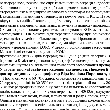
безперервному режимі, що сприяє зменшенню секреції андрогенів
За наявності порушень функції надниркових залоз і вугрової х
стероїдогенезу в надниркових залозах з переходом на застосуван
Важливими питаннями є тривалість і режим терапії КОК. На ко
відсутність надійної контрацепції у сексуально активних жінок
наявність в анамнезі оперативних втручань із приводу апоплексі
Схеми з пролонгованим режимом застосування КОК дають змогу
застосування КОК можуть бути терапією вибору при одночасному
ефективність, замість збільшення дозування. Пролонговане зас
менструальним циклом, так і періодами відміни контрацептивів
болем у період відміни КОК). У цілому пролонговане застосува
Можливі дві схеми застосування КОК:
протягом 42 днів (7 днів перерви) та 63 днів (7 днів перерви)
(протягом 9 міс) не призводить до атрофії ендометрію, змін у м
яких зменшується зі збільшенням тривалості застосування препар
У своєму виступі
завідувач кафедри акушерства, гінекології
доктор медичних наук, профессор
Віра Іванівна Пирогова
зуп
– Протягом життя 60-70% жінок страждають на кандидозний вуль
У структурі вагінітів 30-35% становить бактеріальний вагіноз, 2
У жінок репродуктивного віку загальна кількість мікроорганіз
видів, однак за нормальних умов переважають Н2О2#продукуючі в
генітальні мікоплазми, гриби, в тому числі й роду Candida, гардн
Одним із механізмів розвитку вагініту є порушення колонізаційно
впливом естрогенів в епітеліальних клітинах, і продукують мол
геніталій. У разі гормонального дисбалансу, недостатності 