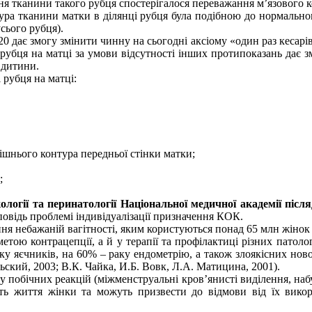
ня тканини такого рубця спостерігалося переважання м’язового
ктура тканини матки в ділянці рубця була подібною до нормальн
сього рубця).
0 дає змогу змінити чинну на сьогодні аксіому «один раз кесарі
о рубця на матці за умови відсутності інших протипоказань дає
 дитини.
 рубця на матці:
ішнього контура передньої стінки матки;
;
ології та перинатології Національної медичної академії післ
овідь проблемі індивідуалізації призначення КОК.
ня небажаній вагітності, яким користуються понад 65 млн жінок 
тою контрацепції, а й у терапії та профілактиці різних патоло
у яєчників, на 60% – раку ендометрію, а також злоякісних ново
ьский, 2003; В.К. Чайка, И.Б. Вовк, Л.А. Матицина, 2001).
побічних реакцій (міжменструальні кров’янисті виділення, наб
сть життя жінки та можуть призвести до відмови від їх вик