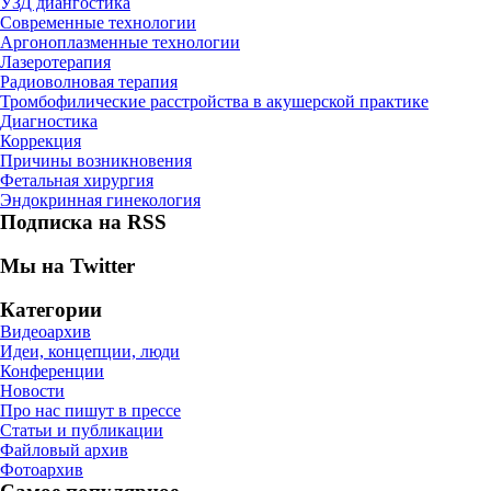
УЗД диангостика
Современные технологии
Аргоноплазменные технологии
Лазеротерапия
Радиоволновая терапия
Тромбофилические расстройства в акушерской практике
Диагностика
Коррекция
Причины возникновения
Фетальная хирургия
Эндокринная гинекология
Подписка на RSS
Мы на Twitter
Категории
Видеоархив
Идеи, концепции, люди
Конференции
Новости
Про нас пишут в прессе
Статьи и публикации
Файловый архив
Фотоархив