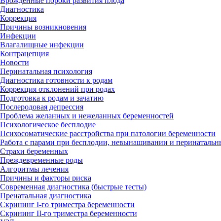
Врожденные пороки развития плода
Диагностика
Коррекция
Причины возникновения
Инфекции
Влагалищные инфекции
Контрацепция
Новости
Перинатальная психология
Диагностика готовности к родам
Коррекция отклонений при родах
Подготовка к родам и зачатию
Послеродовая депрессия
Проблема желанных и нежеланных беременностей
Психологическое бесплодие
Психосоматические расстройства при патологии беременности
Работа с парами при бесплодии, невынашивании и перинатальн
Страхи беременных
Преждевременные роды
Алгоритмы лечения
Причины и факторы риска
Современная диагностика (быстрые тесты)
Пренатальная диагностика
Скрининг I-го триместра беременности
Скрининг II-го триместра беременности