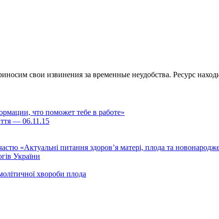
иносим свои извинения за временные неудобства. Ресурс находи
рмации, что поможет тебе в работе»
иття — 06.11.15
тю «Актуальні питання здоров’я матері, плода та новонародж
огів України
емолітичної хвороби плода