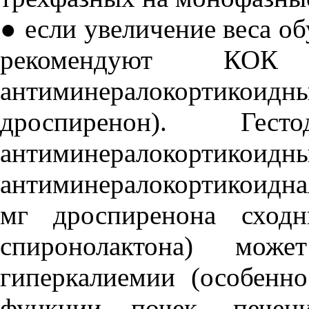
● если увеличение веса о
рекомендуют КО
антиминералокортикои
дроспиренон). Гес
антиминералокортикои
антиминералокортикоидна
мг дроспиренона сход
спиронолактона) може
гиперкалиемии (особенн
функции почек, печен