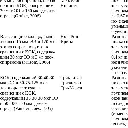
и 3 мг дроспиренона, в срав-
Мерсилон
пока- за
нении с КОК, содержащим
Новинет
тела ме
20 мкг ЭЭ и 150 мкг дезоге-
группам
стрела (Gruber, 2006)
ла 0,67 к
не- зна
уменьша
– увели
Влагалищное кольцо, выде-
НоваРинг
Разница
ляющее 15 мкг ЭЭ и 120 мкг
Ярина
по- каза
этоногестрела в сутки, в
тела ме
сравнении с КОК, содержа-
группам
щим 30 мкг ЭЭ и 3 мг дро-
0,4 кг (в
спиренона (Milsom, 2006)
незначи
увеличил
– не из
КОК, содержащий 30-40-30
Триквилар
Разница
мкг ЭЭ и 50-75-125 мкг
Тризистон
пока- за
левонор- гестрела, в
Три-Мерси
тела меж
сравнении с КОК,
группам
содержащим 35-30-30 мкг ЭЭ
окончан
и 50-100-150 мкг дезоге-
исследо
стрела (Van der Does, 1995)
составил
(измене-
группам
нялись)