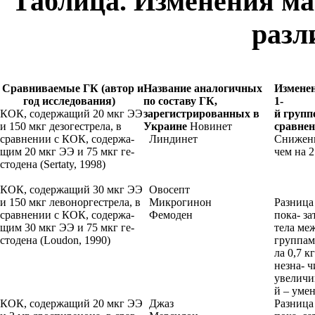
Таблица. Изменения ма
разл
Сравниваемые
ГК (автор и
Название
аналогичных
Измене
год исследования)
по
составу
ГК,
1-
КОК, содержащий 20 мкг ЭЭ
зарегистрированных
в
й
групп
и 150 мкг дезогестрела, в
Украине
Новинет
сравнен
сравнении с КОК, содержа-
Линдинет
Снижени
щим 20 мкг ЭЭ и 75 мкг ге-
чем на 2
стодена (Sertaty, 1998)
КОК, содержащий 30 мкг ЭЭ
Овосепт
и 150 мкг левоноргестрела, в
Микрогинон
Разница
сравнении с КОК, содержа-
Фемоден
пока- за
щим 30 мкг ЭЭ и 75 мкг ге-
тела ме
стодена (Loudon, 1990)
группам
ла 0,7 кг
незна- 
увеличив
й – уме
КОК, содержащий 20 мкг ЭЭ
Джаз
Разница