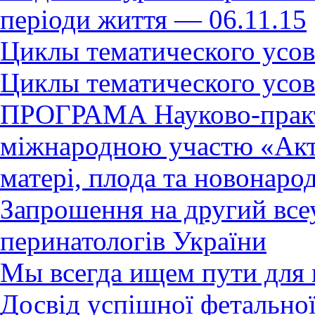
періоди життя — 06.11.15
Циклы тематического усов
Циклы тематического усов
ПРОГРАМА Науково-практ
міжнародною участю «Акту
матері, плода та новонаро
Запрошення на другий всеу
перинатологів України
Мы всегда ищем пути для 
Досвід успішної фетальної