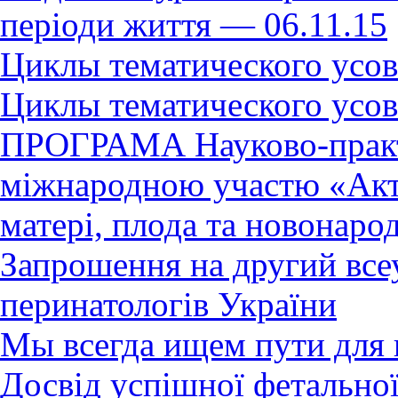
періоди життя — 06.11.15
Циклы тематического усов
Циклы тематического усов
ПРОГРАМА Науково-практ
міжнародною участю «Акту
матері, плода та новонаро
Запрошення на другий всеу
перинатологів України
Мы всегда ищем пути для 
Досвід успішної фетальної