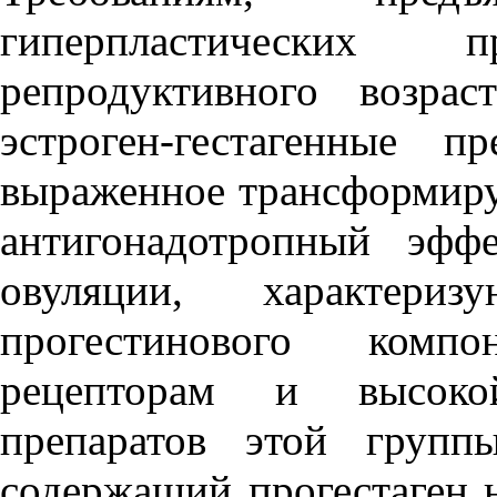
гиперпластических
репродуктивного возрас
эстроген-гестагенные п
выраженное трансформиру
антигонадотропный эффе
овуляции, характери
прогестинового комп
рецепторам и высоко
препаратов этой групп
содержащий прогестаген н